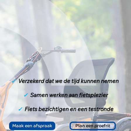
Maak
een afspraak
.
✓
Verzekerd dat we de tijd kunnen nemen
✓
Samen werken aan fietsplezier
✓
Fiets bezichtigen en een testronde
Maak een afspraak
Plan een proefrit