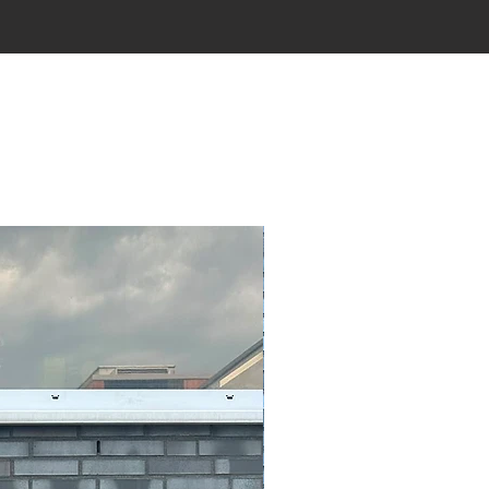
tsen
.