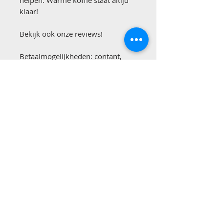
helpen. Warme koffie staat altijd
klaar!
Bekijk ook onze reviews!
Betaalmogelijkheden: contant,
overmaken of pinnen.
Ondanks het feit dat wij onze
advertenties zorgvuldig
samenstellen, kan het soms zo zijn
dat er onjuiste informatie staat in
onze advertenties. Wij zijn hier
niet voor aansprakelijk.
Contact