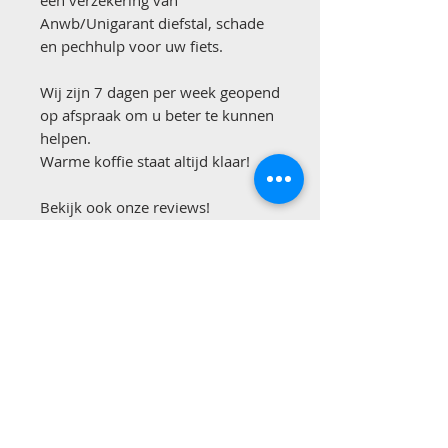
een verzekering van
Anwb/Unigarant diefstal, schade
en pechhulp voor uw fiets.
Wij zijn 7 dagen per week geopend
op afspraak om u beter te kunnen
helpen.
Warme koffie staat altijd klaar!
Bekijk ook onze reviews!
Betaalmogelijkheden: contant,
overmaken of pinnen.
Ondanks het feit dat wij onze
advertenties zorgvuldig
samenstellen, kan het soms zo zijn
dat er onjuiste informatie staat in
onze advertenties. Wij zijn hier
niet voor aansprakelijk.