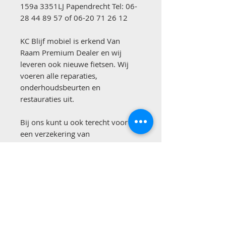
159a 3351LJ Papendrecht Tel: 06-
28 44 89 57 of 06-20 71 26 12
KC Blijf mobiel is erkend Van
Raam Premium Dealer en wij
leveren ook nieuwe fietsen. Wij
voeren alle reparaties,
onderhoudsbeurten en
restauraties uit.
Bij ons kunt u ook terecht voor
een verzekering van
Anwb/Unigarant diefstal, schade
en pechhulp voor uw fiets.
Wij zijn 7 dagen per week geopend
op afspraak om u beter te kunnen
helpen. Warme koffie staat altijd
klaar!