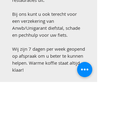
restauraties uit.
Bij ons kunt u ook terecht voor
een verzekering van
Anwb/Unigarant diefstal, schade
en pechhulp voor uw fiets.
Wij zijn 7 dagen per week geopend
op afspraak om u beter te kunnen
helpen. Warme koffie staat altijd
klaar!
Bekijk ook onze reviews!
Betaalmogelijkheden: contant,
overmaken of pinnen.
Ondanks het feit dat wij onze
advertenties zorgvuldig
samenstellen, kan het soms zo zijn