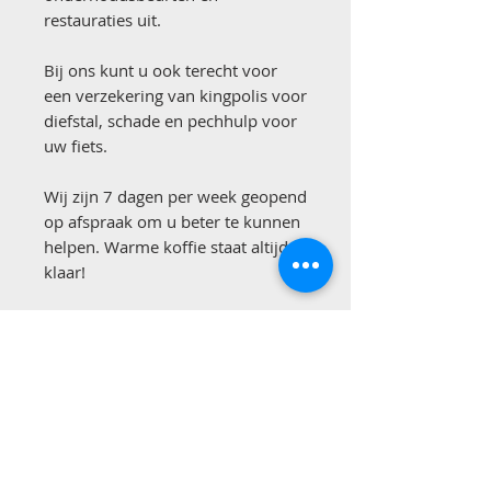
restauraties uit.
Bij ons kunt u ook terecht voor
een verzekering van kingpolis voor
diefstal, schade en pechhulp voor
uw fiets.
Wij zijn 7 dagen per week geopend
op afspraak om u beter te kunnen
helpen. Warme koffie staat altijd
klaar!
Bekijk ook onze reviews!
Betaalmogelijkheden: contant,
overmaken of pinnen.
Ondanks het feit dat wij onze
advertenties zorgvuldig