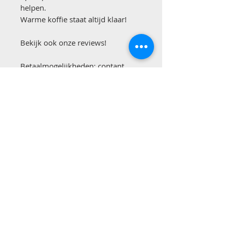
helpen.
Warme koffie staat altijd klaar!
Bekijk ook onze reviews!
Betaalmogelijkheden: contant,
overmaken of pinnen.
Ondanks het feit dat wij onze
advertenties zorgvuldig
samenstellen, kan het soms zo zijn
dat er onjuiste informatie staat in
onze advertenties. Wij zijn hier
niet voor aansprakelijk.
Contact