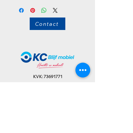
Contact
KVK:
73691771
BTW: NL002412246B11
IBAN: NL13ABNA0839600801
Bezoekadres:
Nieuwland Parc 159-A
3351 LJ Papendrecht