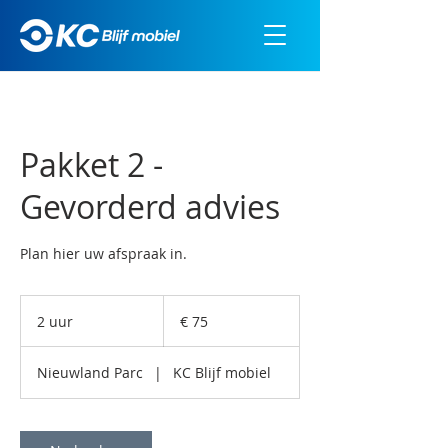
Pakket 2 -
Gevorderd advies
Plan hier uw afspraak in.
75
euro
2 uur
2
€ 75
u
u
Nieuwland Parc
|
KC Blijf mobiel
r