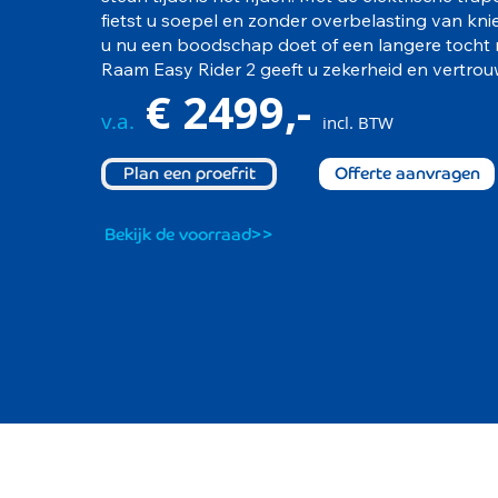
fietst u soepel en zonder overbelasting van kni
u nu een boodschap doet of een langere tocht 
Raam Easy Rider 2 geeft u zekerheid en vertro
€ 2499
,-
v.a.
incl. BTW
Plan een proefrit
Offerte aanvragen
Bekijk de voorraad>>