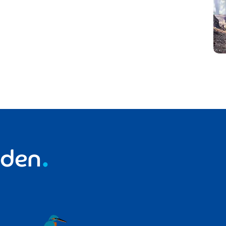
eden
.