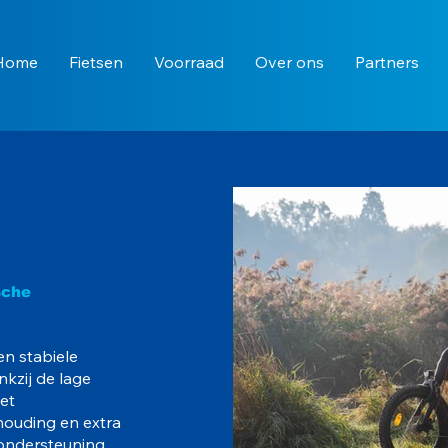
Home
Fietsen
Voorraad
Over ons
Partners
sche
en stabiele
ankzij de lage
met
ouding en extra
apondersteuning